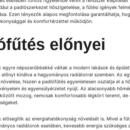
és esetében fontos figyelembe venni a rendszer kiépítésé
ául a padlószerkezet hőszigetelése, a fűtési igények felmé
ása. Ezen tényezők alapos megfontolása garantálhatja, hog
ékonysággal és komfortérzettel működjön.
ófűtés előnyei
k egyre népszerűbbekké váltak a modern lakások és épülete
előnyt kínálva a hagyományos radiátorral szemben. Az eg
növelése, hiszen a padlófűtés egyenletesen oszlatja el a hő
kényelem és egyensúlyérzetet nyújt. Az alacsonyabb hőmérs
 között mozog, nemcsak komfortosabb légkört teremt, de 
tségeket.
elősegítik az energiahatékonyság növelését is. Mivel a fűté
ányos radiátorok esetében, kevesebb energia szükséges a