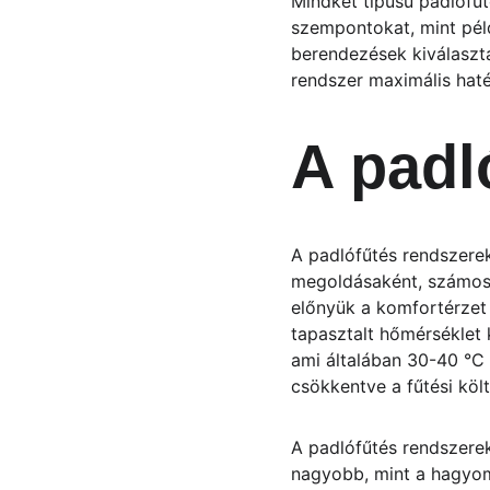
Mindkét típusú padlófűt
szempontokat, mint péld
berendezések kiválaszt
rendszer maximális hat
A padl
A padlófűtés rendszere
megoldásaként, számos 
előnyük a komfortérzet 
tapasztalt hőmérséklet 
ami általában 30-40 °C
csökkentve a fűtési köl
A padlófűtés rendszerek 
nagyobb, mint a hagyom