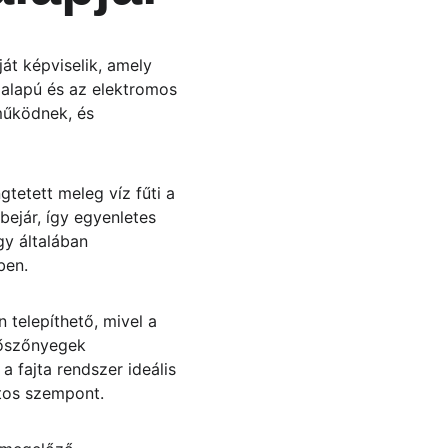
át képviselik, amely 
 alapú és az elektromos 
működnek, és 
tetett meleg víz fűti a 
ejár, így egyenletes 
gy általában 
ben.
telepíthető, mivel a 
tőszőnyegek 
a fajta rendszer ideális 
ntos szempont.