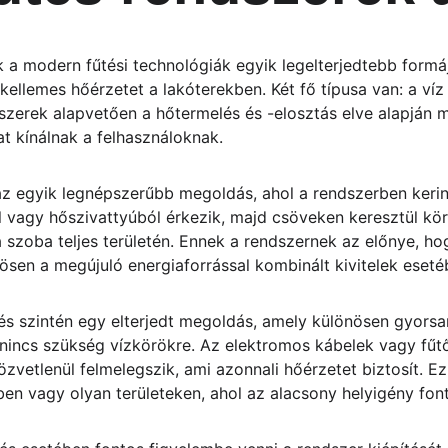
 a modern fűtési technológiák egyik legelterjedtebb formáj
 kellemes hőérzetet a lakóterekben. Két fő típusa van: a víz
szerek alapvetően a hőtermelés és -elosztás elve alapján 
 kínálnak a felhasználoknak.
az egyik legnépszerűbb megoldás, ahol a rendszerben kering
l vagy hőszivattyúból érkezik, majd csöveken keresztül körb
a szoba teljes területén. Ennek a rendszernek az előnye, ho
ösen a megújuló energiaforrással kombinált kivitelek eseté
s szintén egy elterjedt megoldás, amely különösen gyorsan 
incs szükség vízkörökre. Az elektromos kábelek vagy fű
zvetlenül felmelegszik, ami azonnali hőérzetet biztosít. Ez 
ben vagy olyan területeken, ahol az alacsony helyigény fo