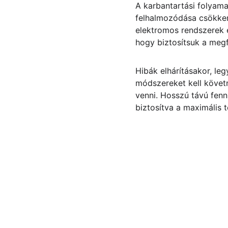
A karbantartási folyama
felhalmozódása csökkent
elektromos rendszerek e
hogy biztosítsuk a meg
Hibák elhárításakor, leg
módszereket kell követ
venni. Hosszú távú fenn
biztosítva a maximális t
Brand
Explore our sleek website template for 
seamless navigation.