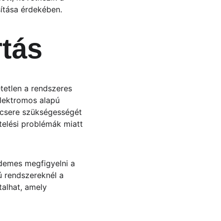
ítása érdekében.
rtás
etlen a rendszeres 
elektromos alapú 
zcsere szükségességét 
telési problémák miatt 
rdemes megfigyelni a 
ú rendszereknél a 
alhat, amely 