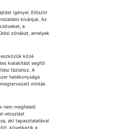
jtást igényel. Először 
stallálni kívánjuk. Az 
csöveket, a 
űtési zónákat, amelyek 
s eszközök közé 
es kialakítást segítő 
tési fázishoz. A 
dszer hatékonysága 
 megtervezett minták 
ek nem megfelelő 
t-eloszlást 
, aki tapasztalatával 
ött, következik a 