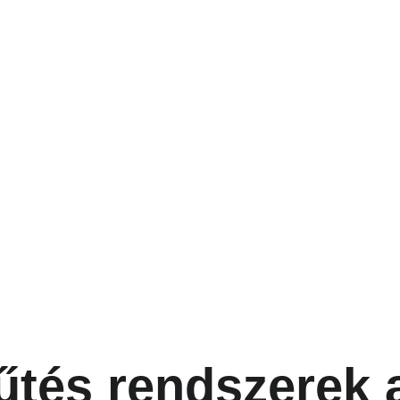
űtés rendszerek a