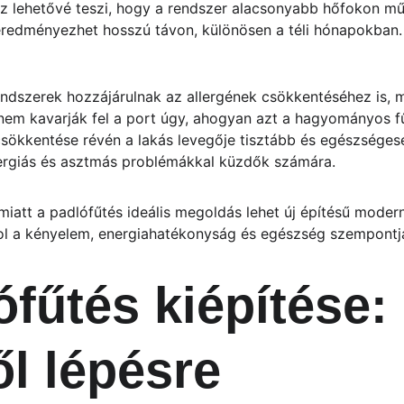
Ez lehetővé teszi, hogy a rendszer alacsonyabb hőfokon mű
 eredményezhet hosszú távon, különösen a téli hónapokban.
endszerek hozzájárulnak az allergének csökkentéséhez is, m
 nem kavarják fel a port úgy, ahogyan azt a hagyományos f
csökkentése révén a lakás levegője tisztább és egészségese
lergiás és asztmás problémákkal küzdők számára.
 miatt a padlófűtés ideális megoldás lehet új építésű moder
ol a kényelem, energiahatékonyság és egészség szempontja
ófűtés kiépítése: 
ől lépésre