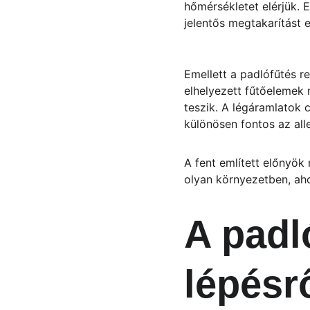
hőmérsékletet elérjük. 
jelentős megtakarítást
Emellett a padlófűtés r
elhelyezett fűtőelemek
teszik. A légáramlatok 
különösen fontos az al
A fent említett előnyök
olyan környezetben, ah
A padl
lépésr