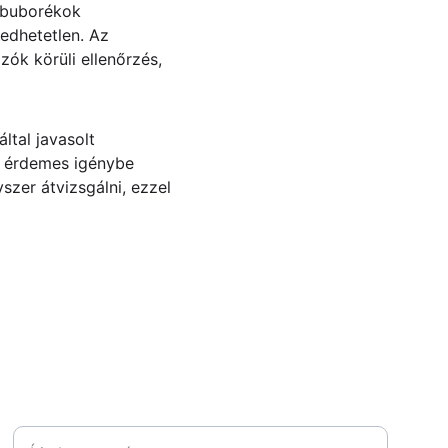
őbuborékok 
edhetetlen. Az 
ók körüli ellenőrzés, 
ltal javasolt 
s érdemes igénybe 
zer átvizsgálni, ezzel 
NEWSLETTER
Név