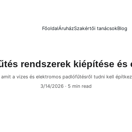
AKCIÓS ÁRAK, NE MARADJON LE!
Főoldal
Áruház
Szakértői tanácsok
Blog
űtés rendszerek kiépítése és 
amit a vizes és elektromos padlófűtésről tudni kell építkez
3/14/2026
5 min read