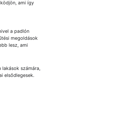
ködjön, ami így 
ivel a padlón 
űtési megoldások 
bb lesz, ami 
n lakások számára, 
i elsődlegesek.