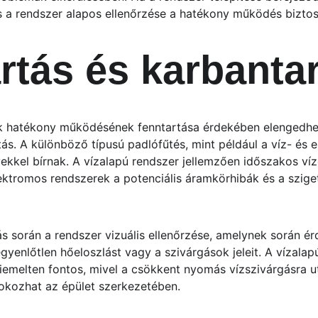
s a rendszer alapos ellenőrzése a hatékony működés biztos
rtás és karbanta
k hatékony működésének fenntartása érdekében elengedhet
tás. A különböző típusú padlófűtés, mint például a víz- és 
yekkel bírnak. A vízalapú rendszer jellemzően időszakos ví
ektromos rendszerek a potenciális áramkörhibák és a szige
ás során a rendszer vizuális ellenőrzése, amelynek során é
yenlőtlen hőeloszlást vagy a szivárgások jeleit. A vízalap
iemelten fontos, mivel a csökkent nyomás vízszivárgásra ut
 okozhat az épület szerkezetében.