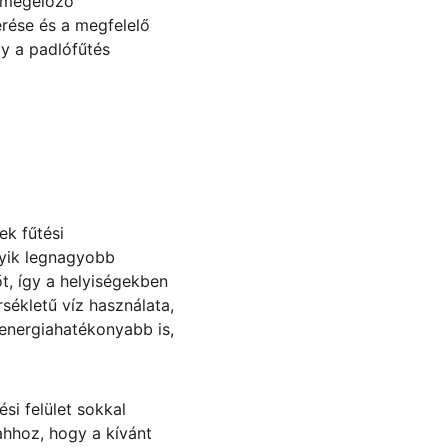
t megelőző 
rése és a megfelelő 
y a padlófűtés 
k fűtési 
yik legnagyobb 
t, így a helyiségekben 
ékletű víz használata, 
energiahatékonyabb is, 
si felület sokkal 
hhoz, hogy a kívánt 