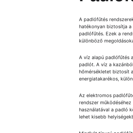
A padlófűtés rendszerek
hatékonyan biztosítja a
padlófűtés. Ezek a rend
különböző megoldásokat
A víz alapú padlófűtés 
padlót. A víz a kazánbó
hőmérsékletet biztosít 
energiatakarékos, külön
Az elektromos padlófűté
rendszer működéséhez n
használatával a padló kö
lehet kisebb helyiségek