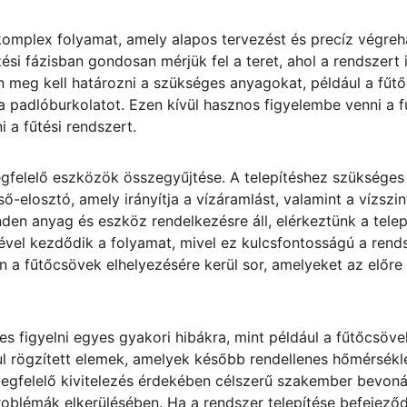
komplex folyamat, amely alapos tervezést és precíz végreha
zési fázisban gondosan mérjük fel a teret, ahol a rendszert in
án meg kell határozni a szükséges anyagokat, például a fűtő
 a padlóburkolatot. Ezen kívül hasznos figyelembe venni a f
i a fűtési rendszert.
gfelelő eszközök összegyűjtése. A telepítéshez szüksége
ső-elosztó, amely irányítja a vízáramlást, valamint a vízszint
den anyag és eszköz rendelkezésre áll, elérkeztünk a telepí
ével kezdődik a folyamat, mivel ez kulcsfontosságú a ren
 a fűtőcsövek elhelyezésére kerül sor, amelyeket az előre
es figyelni egyes gyakori hibákra, mint például a fűtőcsöv
l rögzített elemek, amelyek később rendellenes hőmérsékle
gfelelő kivitelezés érdekében célszerű szakember bevonása
problémák elkerülésében. Ha a rendszer telepítése befejeződ