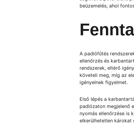
beüzemelés, ahol fonto
Fennta
A padlófűtés rendszere
ellenőrzés és karbantar
rendszerek, eltérő igén
követeli meg, míg az el
igényelnek figyelmet.
Első lépés a karbantart
padlózaton megjelenő eg
nyomás ellenőrzése is k
elkerülhetetlen károkat