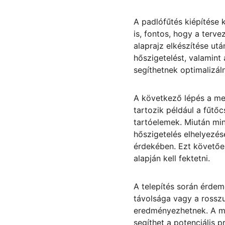
A padlófűtés kiépítése 
is, fontos, hogy a terve
alaprajz elkészítése ut
hőszigetelést, valamint
segíthetnek optimalizáln
A következő lépés a me
tartozik például a fűtőc
tartóelemek. Miután min
hőszigetelés elhelyezés
érdekében. Ezt követően
alapján kell fektetni.
A telepítés során érdem
távolsága vagy a rosszu
eredményezhetnek. A me
segíthet a potenciális 