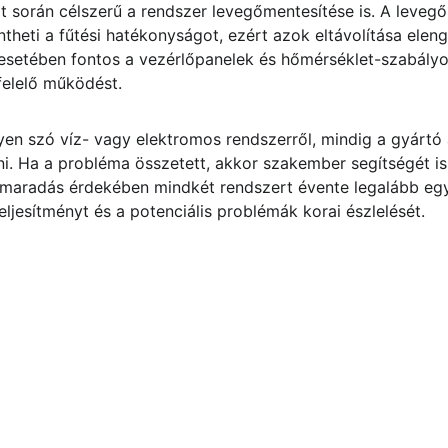
t során célszerű a rendszer levegőmentesítése is. A leveg
heti a fűtési hatékonyságot, ezért azok eltávolítása eleng
setében fontos a vezérlőpanelek és hőmérséklet-szabályoz
felelő működést.
yen szó víz- vagy elektromos rendszerről, mindig a gyártó á
ni. Ha a probléma összetett, akkor szakember segítségét i
maradás érdekében mindkét rendszert évente legalább egys
eljesítményt és a potenciális problémák korai észlelését.
CONTACT
123-123-1234
info@email.com